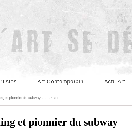
rtistes
Art Contemporain
Actu Art
ting et pionnier du subway art parisien
ting et pionnier du subway