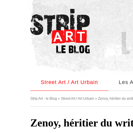
Facebook
Pinterest
Twitter
Instagram
Street Art / Art Urbain
Les A
Strip Art - le Blog
»
Street Art / Art Urbain
»
Zenoy, héritier du wri
Zenoy, héritier du wri