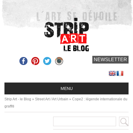
NEWSLETTER
Strip Art - le Blog
»
Street Art / Art Urbain
»
Cope2 : légende internationale du
graffiti