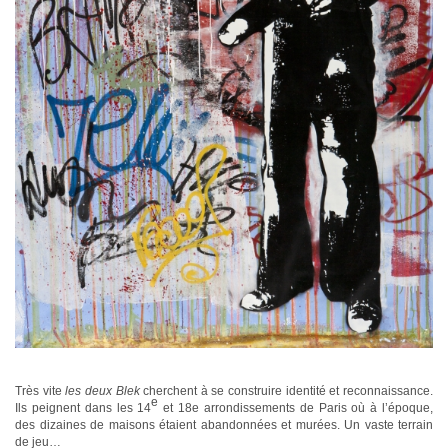
Très vite
les deux Blek
cherchent à se construire identité et reconnaissance.
e
Ils peignent dans les 14
et 18e arrondissements de Paris où à l’époque,
des dizaines de maisons étaient abandonnées et murées. Un vaste terrain
de jeu…