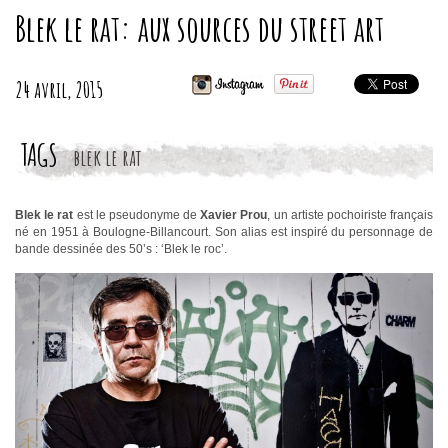
Blek le rat: aux sources du street art
24 avril, 2015
TAGS
blek le rat
Blek le rat
est le pseudonyme de
Xavier Prou
, un artiste pochoiriste français
né en 1951 à Boulogne-Billancourt. Son alias est inspiré du personnage de
bande dessinée des 50’s : ‘Blek le roc’.