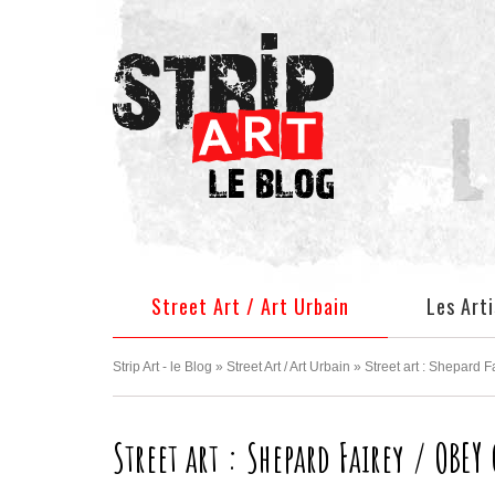
Facebook
Pinterest
Twitter
Instagram
Street Art / Art Urbain
Les Art
Strip Art - le Blog
»
Street Art / Art Urbain
»
Street art : Shepard 
Street art : Shepard Fairey / OBEY