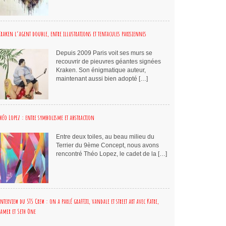
Kraken l’agent double, entre illustrations et tentacules parisiennes
Depuis 2009 Paris voit ses murs se
recouvrir de pieuvres géantes signées
Kraken. Son énigmatique auteur,
maintenant aussi bien adopté […]
Théo Lopez : entre symbolisme et abstraction
Entre deux toiles, au beau milieu du
Terrier du 9ème Concept, nous avons
rencontré Théo Lopez, le cadet de la […]
Interview du STS Crew : on a parlé graffiti, vandale et street art avec Katre,
Jamer et Seth One