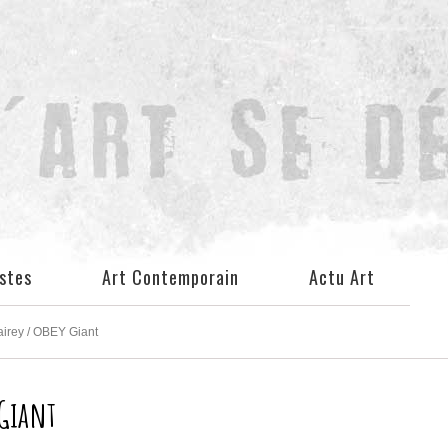
istes
Art Contemporain
Actu Art
Fairey / OBEY Giant
 Giant