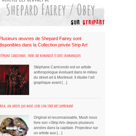
Shepard Fairey / Obey
Plusieurs œuvres de Shepard Fairey sont
disponibles dans la Collection privée Strip Art
Stéphane Carricondo, entre art humaniste et rites chamaniques
Stéphane Carricondo est un artiste
anthropologue évoluant dans le milieu
du street art à Montreuil. Il étudie l’art
graphique avant […]
Mush, un artiste qui nous livre son Strip Art surprenant
Original et reconnaissable, Mush nous
livre son «Strip Art» depuis plusieurs
années dans la capitale. Projecteur sur
un artiste aux […]