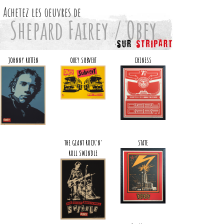
Achetez les oeuvres de
Shepard Fairey / Obey
JOHNNY ROTTEN
OBEY SUBVERT
CHINESS
THE GIANT ROCK'N'
STATE
ROLL SWINDLE