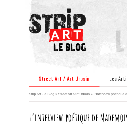
Facebook
Pinterest
Twitter
Instagram
Street Art / Art Urbain
Les Art
Strip Art - le Blog
»
Street Art / Art Urbain
»
L’interview poétique 
L’interview poétique de Mademoise