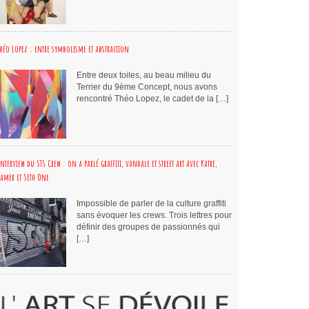
Théo Lopez : entre symbolisme et abstraction
Entre deux toiles, au beau milieu du
Terrier du 9ème Concept, nous avons
rencontré Théo Lopez, le cadet de la […]
Interview du STS Crew : on a parlé graffiti, vandale et street art avec Katre,
Jamer et Seth One
Impossible de parler de la culture graffiti
sans évoquer les crews. Trois lettres pour
définir des groupes de passionnés qui
[…]