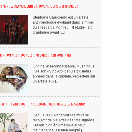
Stéphane Carricondo, entre art humaniste et rites chamaniques
Stéphane Carricondo est un artiste
anthropologue évoluant dans le milieu
du street art à Montreuil. Il étudie l’art
graphique avant […]
Mush, un artiste qui nous livre son Strip Art surprenant
Original et reconnaissable, Mush nous
livre son «Strip Art» depuis plusieurs
années dans la capitale. Projecteur sur
un artiste aux […]
Kraken l’agent double, entre illustrations et tentacules parisiennes
Depuis 2009 Paris voit ses murs se
recouvrir de pieuvres géantes signées
Kraken. Son énigmatique auteur,
maintenant aussi bien adopté […]