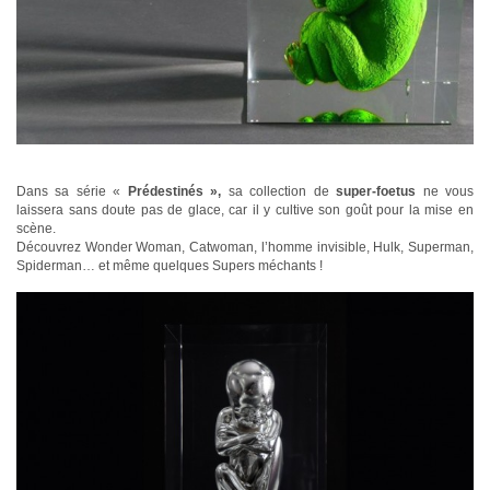
Dans sa série «
Prédestinés »,
sa collection de
super-foetus
ne vous
laissera sans doute pas de glace, car il y cultive son goût pour la mise en
scène.
Découvrez Wonder Woman, Catwoman, l’homme invisible, Hulk, Superman,
Spiderman… et même quelques Supers méchants !