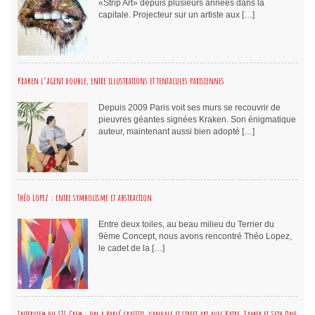
«Strip Art» depuis plusieurs années dans la
capitale. Projecteur sur un artiste aux […]
Kraken l’agent double, entre illustrations et tentacules parisiennes
Depuis 2009 Paris voit ses murs se recouvrir de
pieuvres géantes signées Kraken. Son énigmatique
auteur, maintenant aussi bien adopté […]
Théo Lopez : entre symbolisme et abstraction
Entre deux toiles, au beau milieu du Terrier du
9ème Concept, nous avons rencontré Théo Lopez,
le cadet de la […]
Interview du STS Crew : on a parlé graffiti, vandale et street art avec Katre, Jamer et Seth One