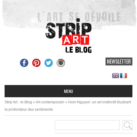
NEWSLETTER
Strip Art - le Blog
»
Art contemporain
»
Hom Nguyen: un art instinctif illustrant
la profondeur des sentiments