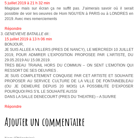
5 juillet 2019 à 21 h 32 min
Magique mais sur écran ça ne suffit pas. J’aimerais savoir où il serait
possible de voir les oeuvres de Hom NGUYEN à PARIS ou à LONDRES en
2019. Avec mes remerciements
Répondre
GENEVIEVE BATAILLE
dit :
15 juillet 2019 à 13 h 06 min
BONJOUR,
JE SUIS ALLEE A VILLERS (PRES DE NANCY), LE MERCREDI 10 JUILLET
2019, POUR ADMIRER L’EXPOSITION PROPOSEE PAR L’ARTISTE, DU
29.05.2019 AU 15.08.2019.
TRES BEAU TRAVAIL HORS DU COMMUN – ON SENT L’EMOTION QUI
RESSORT DE SES OEUVRES .
JE SUIS COMPLETEMENT CONQUISE PAR CET ARTISTE ET SOUHAITE
PROPOSER AU SERVICE CULTURE DE LA VILLE DE FONTAINEBLEAU
(OU JE DEMEURE DEPUIS 20 MOIS) LA POSSIBILITE D’EXPOSER
POURQUOI PAS S’IL LE SOUHAITE AUSSI
DANS LA SALLE DENECOURT (PRES DU THEATRE) – A SUIVRE
Répondre
Ajouter un commentaire