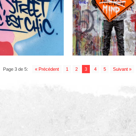
Page 3 de 5:
« Précédent
1
2
3
4
5
Suivant »