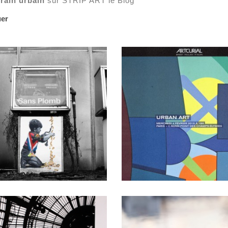
orain urbain
sur STRIP ART le Blog
uer